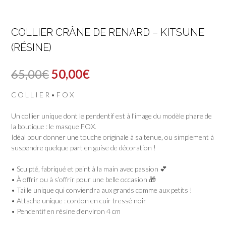
COLLIER CRÂNE DE RENARD – KITSUNE
(RÉSINE)
Le
Le
65,00
€
50,00
€
prix
prix
C O L L I E R • F O X
initial
actuel
Un collier unique dont le pendentif est à l’image du modèle phare de
était :
est :
la boutique : le masque FOX.
Idéal pour donner une touche originale à sa tenue, ou simplement à
65,00€.
50,00€.
suspendre quelque part en guise de décoration !
• Sculpté, fabriqué et peint à la main avec passion 💕
• À offrir ou à s’offrir pour une belle occasion 🎁
• Taille unique qui conviendra aux grands comme aux petits !
• Attache unique : cordon en cuir tressé noir
• Pendentif en résine d’environ 4 cm