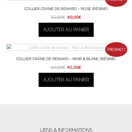
COLLIER CRÂNE DE RENARD – ROSE (RÉSINE)
Le
Le
55,00
€
40,00
€
prix
prix
AJOUTER AU PANIER
initial
actuel
était :
est :
55,00€.
40,00€.
PROMO !
COLLIER CRÂNE DE RENARD – NOIR & BLANC (RÉSINE)
Le
Le
60,00
€
45,00
€
prix
prix
AJOUTER AU PANIER
initial
actuel
était :
est :
60,00€.
45,00€.
LIENS & INFORMATIONS