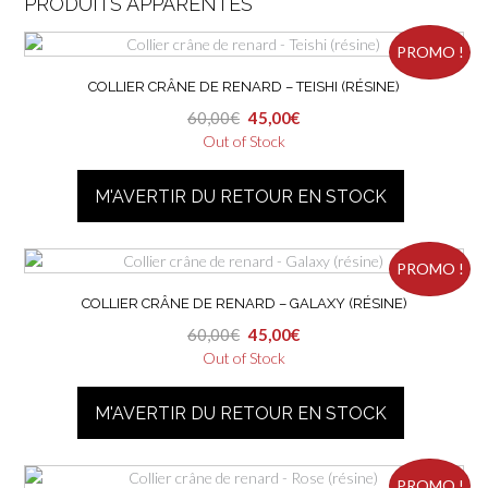
PRODUITS APPARENTÉS
PROMO !
COLLIER CRÂNE DE RENARD – TEISHI (RÉSINE)
Le
Le
60,00
€
45,00
€
prix
prix
Out of Stock
initial
actuel
était :
est :
M'AVERTIR DU RETOUR EN STOCK
60,00€.
45,00€.
PROMO !
COLLIER CRÂNE DE RENARD – GALAXY (RÉSINE)
Le
Le
60,00
€
45,00
€
prix
prix
Out of Stock
initial
actuel
était :
est :
M'AVERTIR DU RETOUR EN STOCK
60,00€.
45,00€.
PROMO !