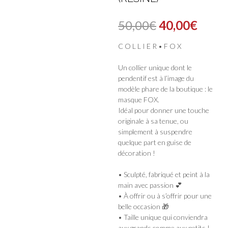
Le
Le
50,00
€
40,00
€
prix
prix
C O L L I E R • F O X
initial
actue
Un collier unique dont le
était :
est :
pendentif est à l’image du
modèle phare de la boutique : le
50,00€.
40,00
masque FOX.
Idéal pour donner une touche
originale à sa tenue, ou
simplement à suspendre
quelque part en guise de
décoration !
• Sculpté, fabriqué et peint à la
main avec passion 💕
• À offrir ou à s’offrir pour une
belle occasion 🎁
• Taille unique qui conviendra
aux grands comme aux petits !