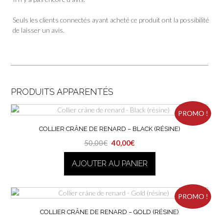
Seuls les clients connectés ayant acheté ce produit ont la possibilité
de laisser un avis.
PRODUITS APPARENTÉS
PROMO !
COLLIER CRÂNE DE RENARD – BLACK (RÉSINE)
Le
Le
50,00
€
40,00
€
prix
prix
AJOUTER AU PANIER
initial
actuel
était :
est :
50,00€.
40,00€.
PROMO !
COLLIER CRÂNE DE RENARD – GOLD (RÉSINE)