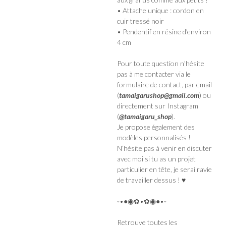
• Attache unique : cordon en
cuir tressé noir
• Pendentif en résine d’environ
4 cm
Pour toute question n’hésite
pas à me contacter via le
formulaire de contact, par email
(
tamaigarushop@gmail.com
) ou
directement sur Instagram
(
@tamaigaru_shop
).
Je propose également des
modèles personnalisés !
N’hésite pas à venir en discuter
avec moi si tu as un projet
particulier en tête, je serai ravie
de travailler dessus ! ♥
◦•●◉✿•✿◉●•◦
Retrouve toutes les