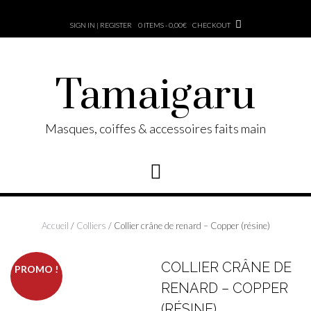
Skip
to
SIGN IN | REGISTER
0 ITEMS - 0,00€
CHECKOUT
content
Tamaigaru
Masques, coiffes & accessoires faits main
Accueil
/
Colliers
/ Collier crâne de renard – Copper (résine)
COLLIER CRÂNE DE
PROMO !
RENARD – COPPER
(RÉSINE)