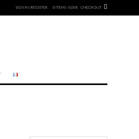
SIGN IN | REGISTER
0 ITEMS - 0,00€
CHECKOUT
T