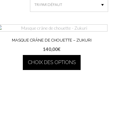
MASQUE CRÂNE DE CHOUETTE – ZUKURI
140,00
€
CHOIX DES OPTIONS
Ce
produit
a
plusieurs
variations.
Les
options
peuvent
être
choisies
sur