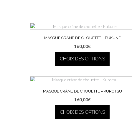
MASQUE CRÂNE DE CHOUETTE – FUKUNE
160,00
€
CHOIX DES OPTIONS
Ce
produit
a
plusieurs
MASQUE CRÂNE DE CHOUETTE – KUROTSU
variations.
160,00
€
Les
options
CHOIX DES OPTIONS
peuvent
être
Ce
choisies
produit
sur