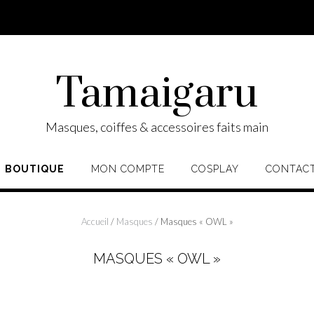
Tamaigaru
Masques, coiffes & accessoires faits main
BOUTIQUE
MON COMPTE
COSPLAY
CONTAC
Accueil
/
Masques
/ Masques « OWL »
MASQUES « OWL »