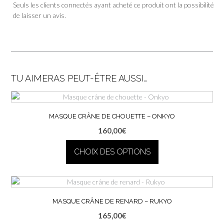
Seuls les clients connectés ayant acheté ce produit ont la possibilité
de laisser un avis.
TU AIMERAS PEUT-ÊTRE AUSSI…
MASQUE CRÂNE DE CHOUETTE – ONKYO
160,00
€
CHOIX DES OPTIONS
Ce
produit
a
plusieurs
MASQUE CRÂNE DE RENARD – RUKYO
variations.
165,00
€
Les