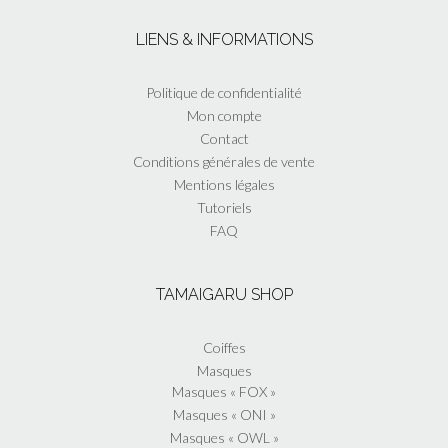
du
Les
produit
options
LIENS & INFORMATIONS
peuvent
être
choisies
Politique de confidentialité
sur
Mon compte
la
Contact
page
Conditions générales de vente
du
Mentions légales
produit
Tutoriels
FAQ
TAMAIGARU SHOP
Coiffes
Masques
Masques « FOX »
Masques « ONI »
Masques « OWL »