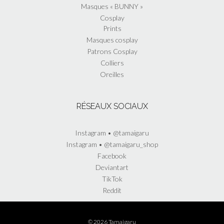
Masques « BUNNY »
Cosplay
Prints
Masques cosplay
Patrons Cosplay
Colliers
Oreilles
RÉSEAUX SOCIAUX
Instagram • @tamaigaru
Instagram • @tamaigaru_shop
Facebook
Deviantart
TikTok
Reddit
© 2026 Tamaigaru