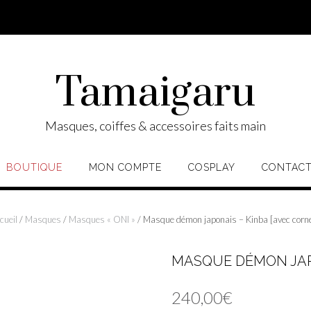
Tamaigaru
Masques, coiffes & accessoires faits main
BOUTIQUE
MON COMPTE
COSPLAY
CONTAC
cueil
/
Masques
/
Masques « ONI »
/ Masque démon japonais – Kinba [avec corn
MASQUE DÉMON JAPO
240,00
€