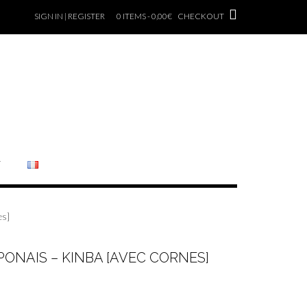
SIGN IN | REGISTER
0 ITEMS - 0,00€
CHECKOUT
T
es]
NAIS – KINBA [AVEC CORNES]