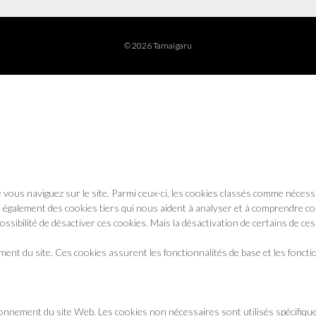
© 2026 Tamaigaru
 vous naviguez sur le site. Parmi ceux-ci, les cookies classés comme nécess
 également des cookies tiers qui nous aident à analyser et à comprendre c
ibilité de désactiver ces cookies. Mais la désactivation de certains de ces
nt du site. Ces cookies assurent les fonctionnalités de base et les foncti
ionnement du site Web. Les cookies non nécessaires sont utilisés spécifiqu