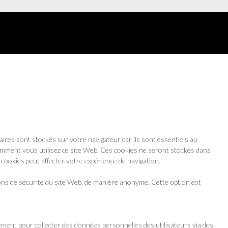
aires sont stockés sur votre navigateur car ils sont essentiels au
omment vous utilisez ce site Web. Ces cookies ne seront stockés dans
 cookies peut affecter votre expérience de navigation.
ons de sécurité du site Web, de manière anonyme. Cette option est
ement pour collecter des données personnelles des utilisateurs via des