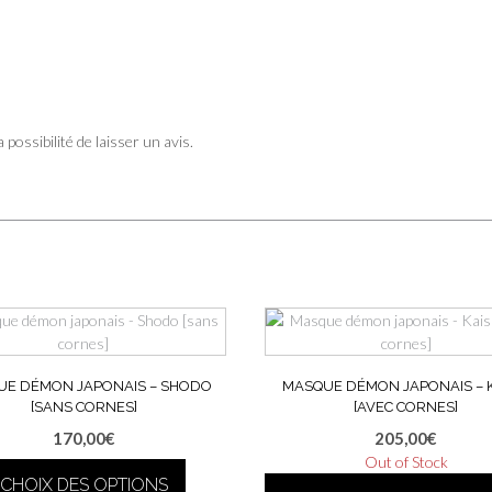
 possibilité de laisser un avis.
UE DÉMON JAPONAIS – SHODO
MASQUE DÉMON JAPONAIS – K
[SANS CORNES]
[AVEC CORNES]
170,00
€
205,00
€
Out of Stock
CHOIX DES OPTIONS