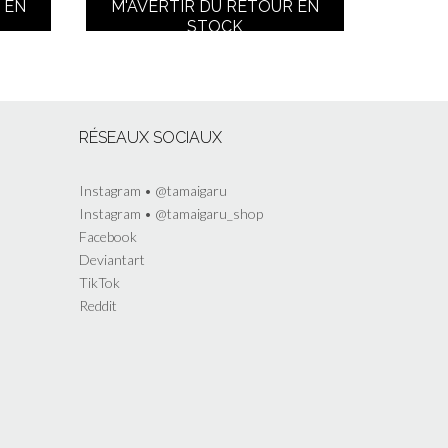
 EN
M'AVERTIR DU RETOUR EN
être
être
STOCK
choisies
choisies
sur
sur
la
la
page
page
du
du
produit
produit
RÉSEAUX SOCIAUX
Instagram • @tamaigaru
Instagram • @tamaigaru_shop
Facebook
Deviantart
TikTok
Reddit