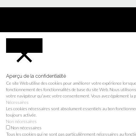
FERMER
Aperçu de la confidentialité
Ce site Web utilise des cookies pour améliorer votre expérience lorsque
fonctionnement des fonctionnalités de base du site Web. Nous utilisons
votre navigateur qu'avec votre consentement. Vous avez également la poss
Nécessaires
Les cookies nécessaires sont absolument essentiels au bon fonctionneme
toujours activée.
Non nécessaires
Non nécessaires
Tous les cookies qui ne sont pas particulièrement nécessaires au fonct