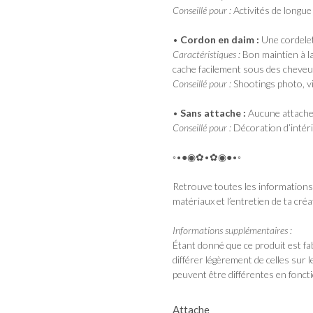
Conseillé pour :
Activités de longu
•
Cordon en daim :
Une cordelet
Caractéristiques :
Bon maintien à la 
cache facilement sous des cheveux
Conseillé pour :
Shootings photo, v
•
Sans attache :
Aucune attache 
Conseillé pour :
Décoration d’intéri
◦•●◉✿•✿◉●•◦
Retrouve toutes les informations c
matériaux et l’entretien de ta cré
Informations supplémentaires :
Étant donné que ce produit est fab
différer légèrement de celles sur 
peuvent être différentes en fonctio
Attache