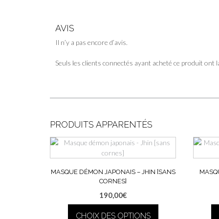
AVIS
Il n’y a pas encore d’avis.
Seuls les clients connectés ayant acheté ce produit ont la
PRODUITS APPARENTÉS
MASQUE DÉMON JAPONAIS – JHIN [SANS
MASQ
CORNES]
190,00
€
CHOIX DES OPTIONS