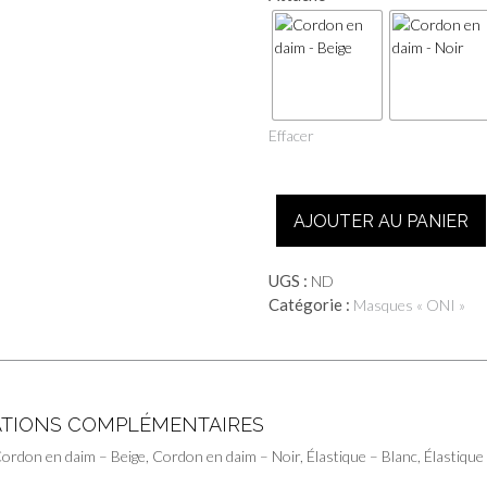
Effacer
quantité
AJOUTER AU PANIER
de
Masque
démon
UGS :
ND
japonais
Catégorie :
Masques « ONI »
-
Kinba
[avec
cornes]
TIONS COMPLÉMENTAIRES
ordon en daim – Beige, Cordon en daim – Noir, Élastique – Blanc, Élastique