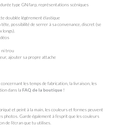
e durée type GN/larp, représentations scéniques
te doublée légèrement élastique
tête, possibilité de serrer à sa convenance, discret (se
 longs).
idéos
ni trou
eur, ajouter sa propre attache
oncernant les temps de fabrication, la livraison, les
ation dans la
FAQ de la boutique
!
riqué et peint à la main, les couleurs et formes peuvent
les photos. Garde également à l’esprit que les couleurs
n de l’écran que tu utilises.