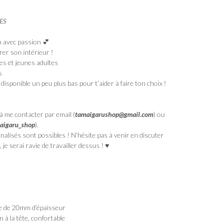
ES
n avec passion 💕
er son intérieur !
tes et jeunes adultes
s
disponible un peu plus bas pour t’aider à faire ton choix !
à me contacter par email (
tamaigarushop@gmail.com
) ou
aigaru_shop
).
alisés sont possibles ! N’hésite pas à venir en discuter
 je serai ravie de travailler dessus ! ♥
e de 20mm d’épaisseur
 à la tête, confortable