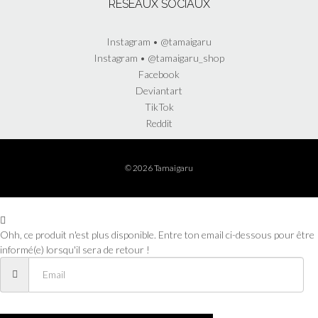
RÉSEAUX SOCIAUX
Instagram • @tamaigaru
Instagram • @tamaigaru_shop
Facebook
Deviantart
TikTok
Reddit
© 2026 Tamaigaru
Ohh, ce produit n'est plus disponible. Entre ton email ci-dessous pour être
informé(e) lorsqu'il sera de retour !