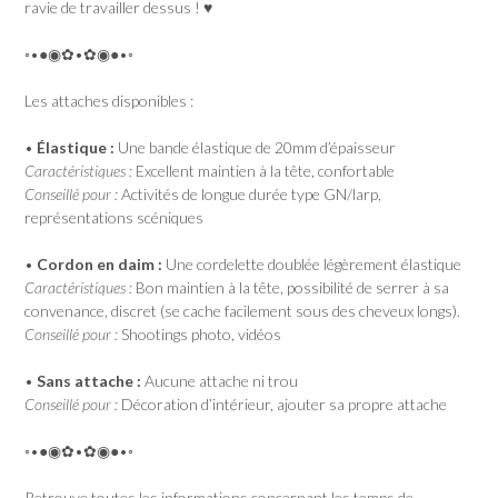
ravie de travailler dessus ! ♥
◦•●◉✿•✿◉●•◦
Les attaches disponibles :
•
Élastique :
Une bande élastique de 20mm d’épaisseur
Caractéristiques :
Excellent maintien à la tête, confortable
Conseillé pour :
Activités de longue durée type GN/larp,
représentations scéniques
•
Cordon en daim :
Une cordelette doublée légèrement élastique
Caractéristiques :
Bon maintien à la tête, possibilité de serrer à sa
convenance, discret (se cache facilement sous des cheveux longs).
Conseillé pour :
Shootings photo, vidéos
•
Sans attache :
Aucune attache ni trou
Conseillé pour :
Décoration d’intérieur, ajouter sa propre attache
◦•●◉✿•✿◉●•◦
Retrouve toutes les informations concernant les temps de