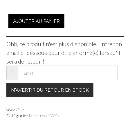
quantité
AJOUTER AU PANIER
de
Masque
crâne
de
Ohh, ce produit n'est plus disponible. Entre ton
renard
email ci-dessous pour être informé(e) lorsqu'il
-
Kitsuguine
sera de retour !
M'AVERTIR DU RETOUR EN STOCK
UGS :
ND
Catégorie :
Masques « FOX »