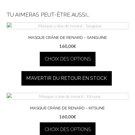
TU AIMERAS PEUT-ÊTRE AUSSI…
MASQUE CRÂNE DE RENARD – SANGUINE
160,00
€
CHOIX DES OPTIONS
Ce
produit
M'AVERTIR DU RETOUR EN STOCK
a
plusieurs
variations.
Les
options
MASQUE CRÂNE DE RENARD – KITSUNE
peuvent
160,00
€
être
choisies
CHOIX DES OPTIONS
sur