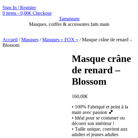
Skip
Sign In | Register
to
0 items - 0,00€
Checkout
content
Tamaigaru
Masques, coiffes & accessoires faits main
Accueil
/
Masques
/
Masques « FOX »
/ Masque crâne de renard –
Blossom
Masque crâne
de renard –
Blossom
160,00
€
• 100% Fabriqué et peint à la
main avec passion 💕
• Idéal pour se costumer ou
décorer son intérieur !
• Taille unique, convient aux
adultes et jeunes adultes