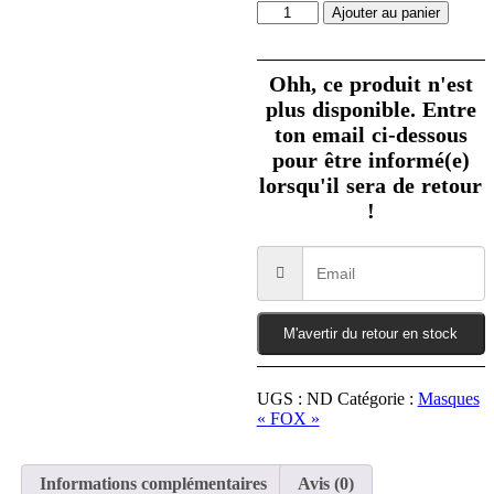
quantité
Ajouter au panier
de
Masque
crâne
Ohh, ce produit n'est
de
plus disponible. Entre
renard
-
ton email ci-dessous
Blossom
pour être informé(e)
lorsqu'il sera de retour
!
M'avertir du retour en stock
UGS :
ND
Catégorie :
Masques
« FOX »
Informations complémentaires
Avis (0)