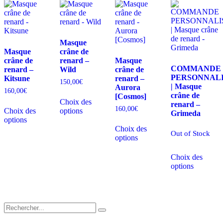
Masque
Masque
crâne de
crâne de
renard –
Masque
COMMANDE
renard –
Wild
crâne de
PERSONNAL
Kitsune
renard –
150,00
€
| Masque
Aurora
160,00
€
Ce
crâne de
[Cosmos]
Choix des
Ce
produit
renard –
160,00
€
Choix des
options
produit
a
Grimeda
options
a
plusieurs
Ce
Choix des
plusieurs
variations.
produit
Out of Stock
options
variations.
Les
a
Les
options
plusieurs
C
options
peuvent
variations.
Choix des
p
peuvent
être
Les
options
a
être
choisies
options
p
choisies
sur
peuvent
v
sur
la
être
L
la
page
choisies
o
page
du
sur
p
du
produit
la
ê