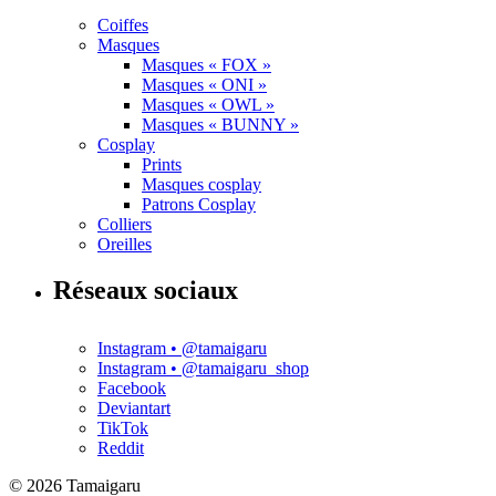
Coiffes
Masques
Masques « FOX »
Masques « ONI »
Masques « OWL »
Masques « BUNNY »
Cosplay
Prints
Masques cosplay
Patrons Cosplay
Colliers
Oreilles
Réseaux sociaux
Instagram • @tamaigaru
Instagram • @tamaigaru_shop
Facebook
Deviantart
TikTok
Reddit
© 2026 Tamaigaru