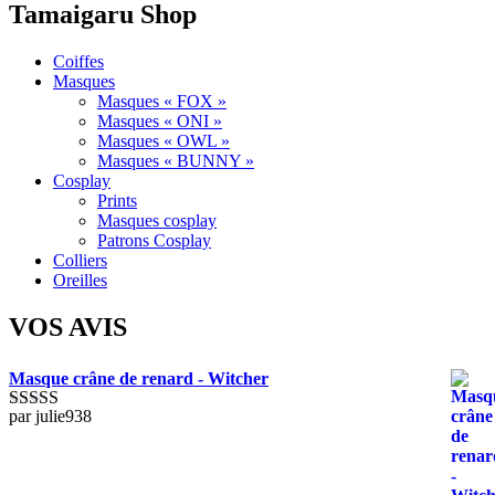
Tamaigaru Shop
produit
page
c
du
s
produit
l
Coiffes
p
Masques
d
Masques « FOX »
p
Masques « ONI »
Masques « OWL »
Masques « BUNNY »
Cosplay
Prints
Masques cosplay
Patrons Cosplay
Colliers
Oreilles
VOS AVIS
Masque crâne de renard - Witcher
par julie938
Note
5
sur 5