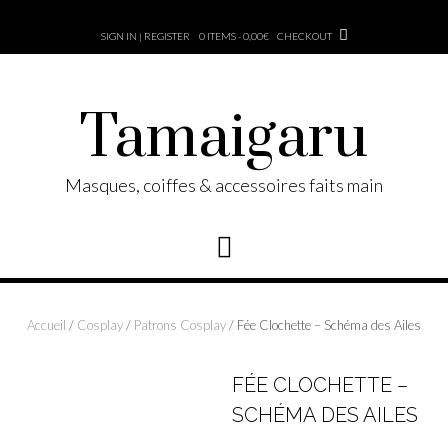
Skip
to
SIGN IN | REGISTER
0 ITEMS - 0,00€
CHECKOUT
content
Tamaigaru
Masques, coiffes & accessoires faits main
Accueil
/
Cosplay
/
Patrons Cosplay
/ Fée Clochette – Schéma des Ailes
FÉE CLOCHETTE –
SCHÉMA DES AILES