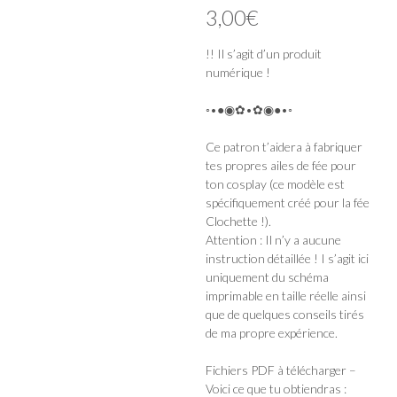
3,00
€
!! Il s’agit d’un produit
numérique !
◦•●◉✿•✿◉●•◦
Ce patron t’aidera à fabriquer
tes propres ailes de fée pour
ton cosplay (ce modèle est
spécifiquement créé pour la fée
Clochette !).
Attention : Il n’y a aucune
instruction détaillée ! I s’agit ici
uniquement du schéma
imprimable en taille réelle ainsi
que de quelques conseils tirés
de ma propre expérience.
Fichiers PDF à télécharger –
Voici ce que tu obtiendras :