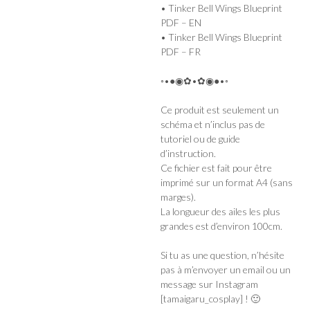
• Tinker Bell Wings Blueprint
PDF – EN
• Tinker Bell Wings Blueprint
PDF – FR
◦•●◉✿•✿◉●•◦
Ce produit est seulement un
schéma et n’inclus pas de
tutoriel ou de guide
d’instruction.
Ce fichier est fait pour être
imprimé sur un format A4 (sans
marges).
La longueur des ailes les plus
grandes est d’environ 100cm.
Si tu as une question, n’hésite
pas à m’envoyer un email ou un
message sur Instagram
[tamaigaru_cosplay] ! 🙂