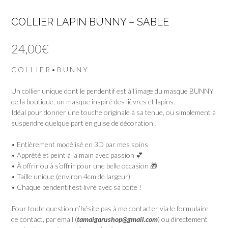
COLLIER LAPIN BUNNY – SABLE
24,00
€
C O L L I E R • B U N N Y
Un collier unique dont le pendentif est à l’image du masque BUNNY
de la boutique, un masque inspiré des lièvres et lapins.
Idéal pour donner une touche originale à sa tenue, ou simplement à
suspendre quelque part en guise de décoration !
• Entièrement modélisé en 3D par mes soins
• Apprêté et peint à la main avec passion 💕
• À offrir ou à s’offrir pour une belle occasion 🎁
• Taille unique (environ 4cm de largeur)
• Chaque pendentif est livré avec sa boite !
Pour toute question n’hésite pas à me contacter via le formulaire
de contact, par email (
tamaigarushop@gmail.com
) ou directement