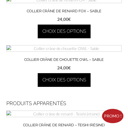
a
plusieurs
COLLIER CRÂNE DE RENARD FOX – SABLE
variations.
24,00
€
Les
options
CHOIX DES OPTIONS
peuvent
être
Ce
choisies
produit
sur
a
la
plusieurs
COLLIER CRÂNE DE CHOUETTE OWL – SABLE
page
variations.
24,00
€
du
Les
produit
options
CHOIX DES OPTIONS
peuvent
être
Ce
choisies
produit
sur
a
PRODUITS APPARENTÉS
la
plusieurs
page
variations.
PROMO !
du
Les
produit
COLLIER CRÂNE DE RENARD – TEISHI (RÉSINE)
options