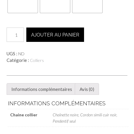
quantité
AJOUTER AU PANIER
de
Collier
lapin
UGS :
ND
BUNNY
Catégorie :
Colliers
-
Sable
Informations complémentaires
Avis (0)
INFORMATIONS COMPLÉMENTAIRES
Chaine collier
Chaînette noire, Cordon simili cuir noir,
Pendentif seul